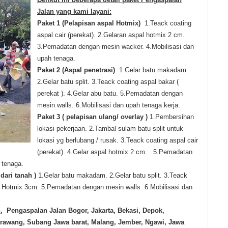
Jalan yang kami layani:
Paket 1 (Pelapisan aspal Hotmix)
1.Teack coating
aspal cair (perekat).
2.Gelaran aspal hotmix 2 cm.
3.Pemadatan dengan mesin wacker.
4.Mobilisasi dan
upah tenaga.
Paket 2 (Aspal penetrasi)
1.Gelar batu makadam.
2.Gelar batu split.
3.Teack coating aspal bakar (
perekat ).
4.Gelar abu batu.
5.Pemadatan dengan
mesin walls.
6.Mobilisasi dan upah tenaga kerja.
Paket 3 ( pelapisan ulang/ overlay )
1.Pembersihan
lokasi pekerjaan.
2.Tambal sulam batu split untuk
lokasi yg berlubang / rusak.
3.Teack coating aspal cair
(perekat).
4.Gelar aspal hotmix 2 cm.
5.Pemadatan
 tenaga.
dari tanah )
1.Gelar batu makadam.
2.Gelar batu split.
3.Teack
l Hotmix 3cm.
5.Pemadatan dengan mesin walls.
6.Mobilisasi dan
h
,
Pengaspalan Jalan
Bogor, Jakarta, Bekasi, Depok,
arawang, Subang Jawa barat,
Malang, Jember, Ngawi, Jawa