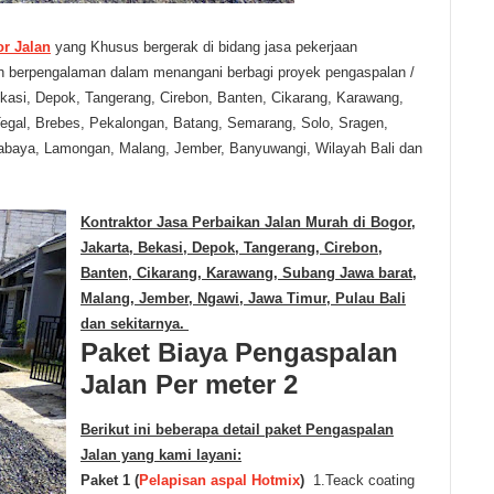
r Jalan
yang Khusus bergerak di bidang jasa pekerjaan
ah berpengalaman dalam menangani berbagi proyek pengaspalan /
Bekasi, Depok, Tangerang, Cirebon, Banten, Cikarang, Karawang,
egal, Brebes, Pekalongan, Batang, Semarang, Solo, Sragen,
rabaya, Lamongan, Malang, Jember, Banyuwangi, Wilayah Bali dan
Kontraktor Jasa Perbaikan Jalan Murah di
Bogor,
Jakarta, Bekasi, Depok, Tangerang, Cirebon,
Banten, Cikarang, Karawang, Subang Jawa barat,
Malang, Jember, Ngawi, Jawa Timur, Pulau Bali
dan sekitarnya
.
Paket
Bi
aya
Pengaspalan
Jalan Per meter 2
Berikut ini beberapa detail paket Pengaspalan
Jalan yang kami layani:
Paket 1 (
Pelapisan aspal Hotmix
)
1.Teack coating