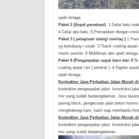
upah tenaga.
Paket 2 (Aspal penetrasi)
1.Gelar batu ma
4.Gelar abu batu.
5.Pemadatan dengan mesin
Paket 3 ( pelapisan ulang/ overlay )
1.Pemb
yg berlubang / rusak.
3.Teack coating aspal c
mesin wacker.
6.Mobilisasi dan upah tenaga.
Paket 4 (Pengaspalan aspal baru dari 0 % 
coating aspal cair ( perekat ).
4.Digelar aspa
upah tenaga.
Kontraktor Jasa Perbaikan Jalan Murah di
kontraktor pengaspalan jalan, konstruksi ja
mix yang sudah berpengalaman.
Jasa layana
paving block, pengecoran jalan beton hotmi
menghubungi kam, kami siap membantu And
Kontraktor Jasa Perbaikan Jalan Murah di
kontraktor pengaspalan jalan, konstruksi ja
mix yang sudah berpengalaman.