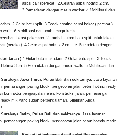
aspal cair (perekat).
2.Gelaran aspal hotmix 2 cm.
3.Pemadatan dengan mesin wacker.
4.Mobilisasi dan
kadam.
2.Gelar batu split.
3.Teack coating aspal bakar ( perekat ).
 walls.
6.Mobilisasi dan upah tenaga kerja.
ersihan lokasi pekerjaan.
2.Tambal sulam batu split untuk lokasi
air (perekat).
4.Gelar aspal hotmix 2 cm.
5.Pemadatan dengan
dari tanah )
1.Gelar batu makadam.
2.Gelar batu split.
3.Teack
l Hotmix 3cm.
5.Pemadatan dengan mesin walls.
6.Mobilisasi dan
 Surabaya Jawa Timur, Pulau Bali dan sekitarnya.
Jasa layanan
lan, pemasangan paving block, pengecoran jalan beton hotmix ready
n kontraktor pengaspalan jalan, konstruksi jalan, pemasangan
x ready mix yang sudah berpengalaman.
Silahkan Anda
a.
 Surabaya Jatim, Pulau Bali dan sekitarnya.
Jasa layanan
lan, pemasangan paving block, pengecoran jalan beton hotmix ready
Berikut ini beberapa detail paket Pengaspalan