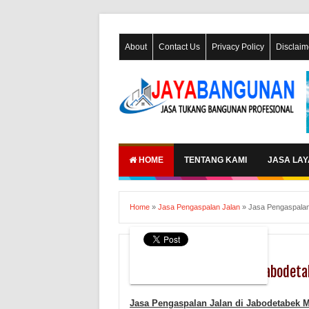
About
Contact Us
Privacy Policy
Disclaim
HOME
TENTANG KAMI
JASA LA
Home
»
Jasa Pengaspalan Jalan
»
Jasa Pengaspalan
Jasa Pengaspalan Jalan
Jasa Pengaspalan Jalan Jabodet
Jasa Pengaspalan Jalan di
Jabodetabek
M