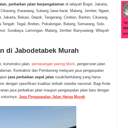
lan, perbaikan jalan berpengalaman
di wilayah
Bogor, Jakarta,
, Cikarang, Karawang, Subang Jawa barat,
Malang, Jember, Ngawi,
r, Jakarta, Bekasi, Depok, Tangerang, Cirebon, Banten, Cikarang,
Tar
 Tengah: Tegal, Brebes, Pekalongan, Batang, Semarang, Solo,
Met
imur: Surabaya, Lamongan, Malang, Jember, Banyuwangi, Wilayah
pro
an di Jabodetabek Murah
n
, konstruksi jalan,
pemasangan p
a
ving block
, pengecoran jalan
alaman.
Kontraktor dan Pemborong melayani jasa pengaspalan
upun
jasa perbaikan aspal jalan
rusak/berlubang yang harus
tmix dengan spesifikasi kualitas terbaik standar nasional. Bagi Anda
anan jasa perbaikan jalan maupun pengaspalan jalan baru dengan
 solusinya.
J
asa
P
engaspalan Jalan
H
arg
a
Mur
a
h