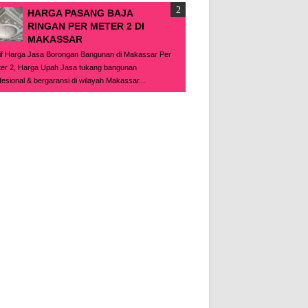
HARGA PASANG BAJA
RINGAN PER METER 2 DI
MAKASSAR
if Harga Jasa Borongan Bangunan di Makassar Per
er 2, Harga Upah Jasa tukang bangunan
fesional & bergaransi di wilayah Makassar...