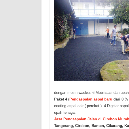
dengan mesin wacker.
6.Mobilisasi dan upah
Paket 4 (
Pengaspalan aspal baru
dari 0 % 
coating aspal cair ( perekat ).
4.Digelar aspa
upah tenaga.
Jasa Pengaspalan Jalan di Cirebon Mura
Tangerang, Cirebon, Banten, Cikarang, K