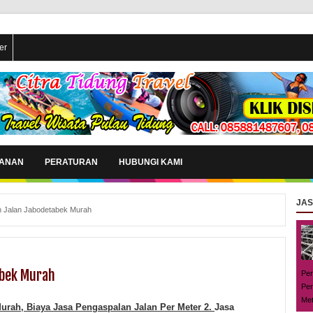
er
YANAN
PERATURAN
HUBUNGI KAMI
JA
 Jalan Jabodetabek Murah
abek Murah
Per
Per
Met
urah, Bi
aya
Jasa
P
engaspalan Jalan
Per Meter 2
.
Jasa