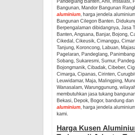
Pandeglang Banten, Ahli, Instalasi
Bangunan, Mandor Bangunan
Rangk
aluminium
, harga jendela alumini
Bangunan
Cilegon Banten. Didukun
Berpengalaman dibidangnya,
Jasa 
Banten, Angsana, Banjar, Bojong, Cad
Cikedal, Cikeusik, Cimanggu, Ciman
Tanjung, Koroncong, Labuan, Majasa
Pagelaran, Pandeglang, Panimbang, P
Sobang, Sukaresmi, Sumur, Pandega
Bojongmanik, Cibadak, Cibeber, Cige
Cimarga, Cipanas, Cirinten, Curug
Leuwidamar, Maja, Malingping, Mun
Wanasalam, Warunggunung
, wilay
membutuhkan jasa tukang bangunan d
Bekasi, Depok, Bogor, bandung dan 
aluminium
, harga jendela alumini
kami.
Harga Kusen Aluminium