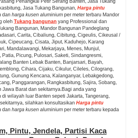
, Pasang Penangkal Petir Serang Banten,
Jasa Tukang
asbitung,
Jasa Tukang Bangunan,
Harga pintu
um dan
harga kusen aluminium
per meter terbaru
Mandor
g oleh
Tukang bangunan
yang Professional dan
Tukang Bangunan, Mandor Bangunan
Pandeglang
asari, Carita, Cibaliung, Cibitung, Cigeulis, Cikeusal /
uk, Cipeucang, Cisata, Jiput, Kaduhejo, Karang
ri, Mandalawangi, Mekarjaya, Menes, Munjul,
atia, Picung, Pulosari, Saketi, Sindangresmi,
lang Banten Lebak Banten, Banjarsari, Bayah,
mblong, Cihara, Cijaku, Cikulur, Cileles, Cilograng,
bitung, Gunung Kencana, Kalanganyar, Lebakgedong,
cang, Panggarangan, Rangkasbitung, Sajira, Sobang,
ah Jawa Barat dan sekitarnya.Bagi anda yang
i wilayah luar Banten sepeti Jakarta, Tangerang,
sekitarnya, silahkan konsultasikan
Harga pintu
um dan
harga kusen aluminium
per meter terbaru
kepada
, Pintu, Jendela, Partisi Kaca