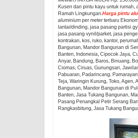
Kusen
dan pintu kayu untuk rumah, a
Ramah Lingkungan.
Harga pintu al
aluminium
per meter terbaru
Ekonom
lantai/dinding, jasa pasang partisi
jasa pasang vynil/parket, jasa peng
kontrakan, kos, ruko, kantor, peru
Bangunan, Mandor Bangunan di
Ser
Banten, Indonesia, Cipocok Jaya, C
Anyar, Bandung, Baros, Binuang, Bo
Ciomas, Ciruas, Gunungsari, Jawilan
Pabuaran, Padarincang, Pamarayan, P
Teja, Waringin Kurung, Toko, Agen, Ah
Bangunan, Mandor Bangunan
di Pul
Banten,
Jasa Tukang Bangunan, Ma
Pasang Penangkal Petir Serang Ba
Rangkasbitung,
Jasa Tukang Bangu