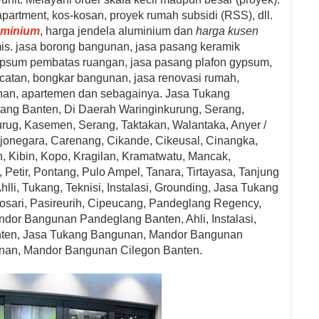
partment, kos-kosan, proyek rumah subsidi (RSS), dll.
uminium
, harga jendela aluminium dan
harga kusen
is.
jasa borong bangunan, jasa pasang keramik
 gypsum pembatas ruangan, jasa pasang plafon gypsum,
ecatan, bongkar bangunan, jasa renovasi rumah,
mahan, apartemen dan sebagainya. Jasa Tukang
ang Banten, Di Daerah Waringinkurung, Serang,
urug, Kasemen, Serang, Taktakan, Walantaka, Anyer /
jonegara, Carenang, Cikande, Cikeusal, Cinangka,
, Kibin, Kopo, Kragilan, Kramatwatu, Mancak,
etir, Pontang, Pulo Ampel, Tanara, Tirtayasa, Tanjung
lli, Tukang, Teknisi, Instalasi, Grounding,
Jasa Tukang
osari, Pasireurih, Cipeucang, Pandeglang Regency,
ndor Bangunan
Pandeglang Banten, Ahli, Instalasi,
nten,
Jasa Tukang Bangunan, Mandor Bangunan
nan, Mandor Bangunan
Cilegon Banten.