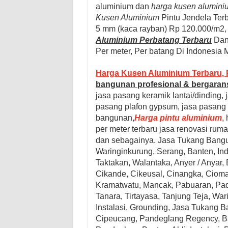
aluminium dan
harga kusen alumini
Kusen Aluminium
Pintu Jendela Ter
5 mm (kaca rayban) Rp 120.000/m2, 
Aluminium
Perbatang Terbaru
Dan
Per meter, Per batang Di Indonesia 
Harga Kusen Aluminium Terbaru, 
bangunan profesional & bergarans
jasa pasang keramik lantai/dinding,
pasang plafon gypsum, jasa pasang v
bangunan,
Harga pintu aluminium
,
per meter terbaru
jasa renovasi ruma
dan sebagainya. Jasa Tukang Bang
Waringinkurung, Serang, Banten, In
Taktakan, Walantaka, Anyer / Anyar
Cikande, Cikeusal, Cinangka, Ciomas
Kramatwatu, Mancak, Pabuaran, Pada
Tanara, Tirtayasa, Tanjung Teja, Wari
Instalasi, Grounding,
Jasa Tukang B
Cipeucang, Pandeglang Regency, B