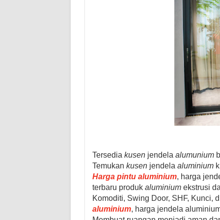
Tersedia
kusen
jendela
alumunium
b
Temukan
kusen
jendela
aluminium
k
Harga pintu aluminium
, harga jen
terbaru
produk
aluminium
ekstrusi d
Komoditi, Swing Door, SHF, Kunci, dl
aluminium
, harga jendela alumini
Membuat ruangan menjadi aman dan ter