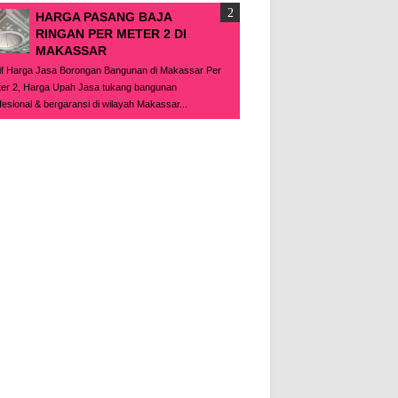
HARGA PASANG BAJA
RINGAN PER METER 2 DI
MAKASSAR
if Harga Jasa Borongan Bangunan di Makassar Per
er 2, Harga Upah Jasa tukang bangunan
fesional & bergaransi di wilayah Makassar...