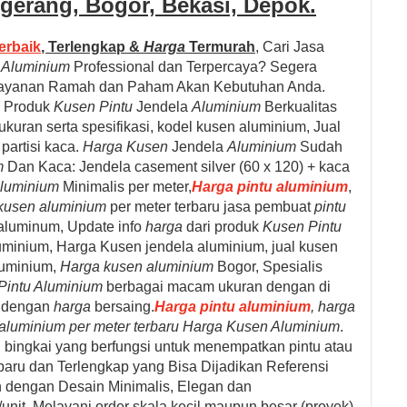
ngerang, Bogor, Bekasi, Depok
.
erbaik
, Terlengkap &
Harga
Termurah
,
Cari Jasa
a
Aluminium
Professional dan Terpercaya? Segera
elayanan Ramah dan Paham Akan Kebutuhan Anda.
l
Produk
Kusen Pintu
Jendela
Aluminium
Berkualitas
kuran serta spesifikasi, kodel kusen aluminium, Jual
partisi kaca.
Harga Kusen
Jendela
Aluminium
Sudah
m
Dan Kaca: Jendela casement silver (60 x 120) + kaca
luminium
Minimalis per meter,
Harga pintu aluminium
,
kusen aluminium
per meter terbaru
jasa pembuat
pintu
 aluminum,
Update info
harga
dari produk
Kusen Pintu
minium, Harga Kusen jendela aluminium, jual kusen
luminium,
Harga kusen aluminium
Bogor,
Spesialis
Pintu Aluminium
berbagai macam ukuran dengan di
a dengan
harga
bersaing.
Harga pintu aluminium
, harga
 aluminium
per meter terbaru
Harga Kusen Aluminium
.
bingkai yang berfungsi untuk menempatkan pintu atau
baru dan Terlengkap yang Bisa Dijadikan Referensi
dengan Desain Minimalis, Elegan dan
nit. Melayani order skala kecil maupun besar (proyek).