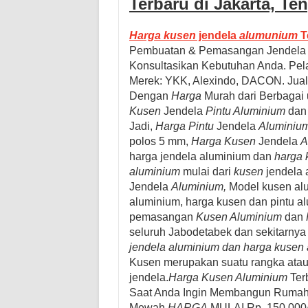
Terbaru di Jakarta, Te
Harga kusen
jendela
alumunium
T
Pembuatan & Pemasangan Jendel
Konsultasikan Kebutuhan Anda. P
Merek: YKK, Alexindo, DACON.
Jua
Dengan
Harga
Murah dari Berbagai u
Kusen
Jendela
Pintu Aluminium
dan 
Jadi,
Harga Pintu
Jendela
Aluminiu
polos 5 mm,
Harga Kusen
Jendela
A
harga jendela aluminium dan
harga 
aluminium
mulai dari
kusen
jendela
Jendela
Aluminium,
Model kusen alu
aluminium, harga kusen dan pintu a
pemasangan
Kusen Aluminium
dan
seluruh Jabodetabek dan sekitarny
jendela aluminium dan
harga kusen
Kusen merupakan suatu rangka atau 
jendela.
Harga Kusen Aluminium
Ter
Saat Anda Ingin Membangun Rumah 
Mewah.
HARGA
MULAI Rp. 150.000/u