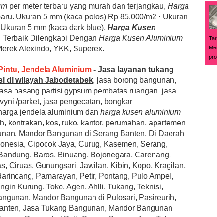
um
per meter terbaru yang murah dan terjangkau,
Harga
baru. Ukuran 5 mm (kaca polos) Rp 85.000/m2 · Ukuran
Ukuran 5 mm (kaca dark blue),
Harga Kusen
 Terbaik Dilengkapi Dengan
Harga Kusen Aluminium
Tar
Merek Alexindo, YKK, Superex.
Met
pro
Pintu, Jendela Aluminium
- Jasa layanan tukang
i di wilayah Jabodetabek
, jasa borong bangunan,
 jasa pasang partisi gypsum pembatas ruangan, jasa
ynil/parket, jasa pengecatan, bongkar
 harga jendela aluminium dan
harga kusen aluminium
h, kontrakan, kos, ruko, kantor, perumahan, apartemen
unan, Mandor Bangunan di
Serang Banten, Di Daerah
donesia, Cipocok Jaya, Curug, Kasemen, Serang,
, Bandung, Baros, Binuang, Bojonegara, Carenang,
, Ciruas, Gunungsari, Jawilan, Kibin, Kopo, Kragilan,
rincang, Pamarayan, Petir, Pontang, Pulo Ampel,
ngin Kurung, Toko, Agen, Ahlli, Tukang, Teknisi,
angunan, Mandor Bangunan
di Pulosari, Pasireurih,
anten,
Jasa Tukang Bangunan, Mandor Bangunan