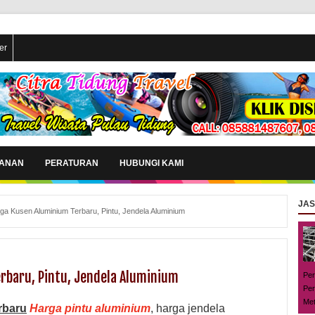
er
YANAN
PERATURAN
HUBUNGI KAMI
JA
ga Kusen Aluminium Terbaru, Pintu, Jendela Aluminium
rbaru, Pintu, Jendela Aluminium
Per
Per
Met
rbaru
Harga pintu aluminium
, harga jendela