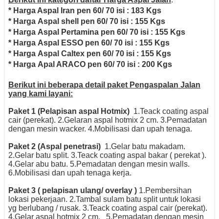
* Harga Aspal Iran pen 60/ 70 isi : 183 Kgs
* Harga Aspal shell pen 60/ 70 isi : 155 Kgs
* Harga Aspal Pertamina pen 60/ 70 isi : 155 Kgs
* Harga Aspal ESSO pen 60/ 70 isi : 155 Kgs
* Harga Aspal Caltex pen 60/ 70 isi : 155 Kgs
* Harga Apal ARACO pen 60/ 70 isi : 200 Kgs
Berikut ini beberapa detail paket Pengaspalan Jalan
yang kami layani:
Paket 1 (Pelapisan aspal Hotmix)
1.Teack coating aspal
cair (perekat).
2.Gelaran aspal hotmix 2 cm.
3.Pemadatan
dengan mesin wacker.
4.Mobilisasi dan upah tenaga.
Paket 2 (Aspal penetrasi)
1.Gelar batu makadam.
2.Gelar batu split.
3.Teack coating aspal bakar ( perekat ).
4.Gelar abu batu.
5.Pemadatan dengan mesin walls.
6.Mobilisasi dan upah tenaga kerja.
Paket 3 ( pelapisan ulang/ overlay )
1.Pembersihan
lokasi pekerjaan.
2.Tambal sulam batu split untuk lokasi
yg berlubang / rusak.
3.Teack coating aspal cair (perekat).
4.Gelar aspal hotmix 2 cm.
5.Pemadatan dengan mesin