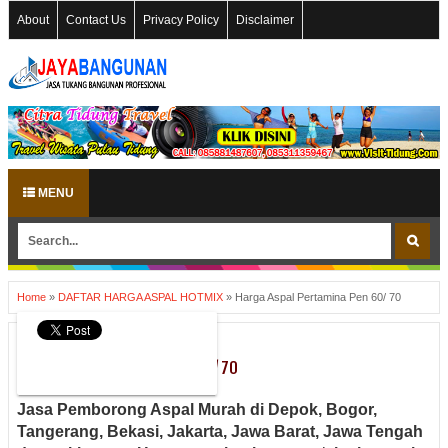
About
Contact Us
Privacy Policy
Disclaimer
MENU
Home
»
DAFTAR HARGA ASPAL HOTMIX
»
Harga Aspal Pertamina Pen 60/ 70
DAFTAR HARGA ASPAL HOTMIX
Harga Aspal Pertamina Pen 60/ 70
Jasa Pemborong Aspal Murah di Depok, Bogor,
Tangerang, Bekasi, Jakarta, Jawa Barat, Jawa Tengah