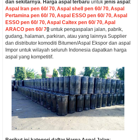
dan sekitarnya
.
H
arga aspal terbaru
untuk
jenis aspal
:
Aspal Iran pen 60/ 70, Aspal shell pen 60/ 70, Aspal
Pertamina pen 60/ 70, Aspal ESSO pen 60/ 70, Aspal
ESSO pen 60/ 70, Aspal Caltex pen 60/ 70, Apal
ARACO pen 60/ 7
0
untuk pengaspalan jalan, pabrik,
gudang, halaman, parkiran, atau yang lainnya Supplier
dan distributor komoditi Bitumen/Aspal Ekspor dan aspal
Impor untuk wilayah seluruh Indonesia dapatkan harga
aspal yang kompetitif.
Berikut ini kategori daftar Harga Aspal Jalan
: