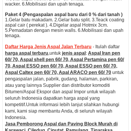
wacker.
6.Mobilisasi dan upah tenaga.
Paket 4 (Pengaspalan aspal baru dari 0 % dari tanah )
1.Gelar batu makadam.
2.Gelar batu split.
3.Teack coating
aspal cair ( perekat ).
4.Digelar aspal Hotmix 3cm.
5.Pemadatan dengan mesin walls.
6.Mobilisasi dan upah
tenaga.
Daftar Harga Jenis Aspal Jalan Terbaru
- Itulah daftar
harga aspal terbaru
,untuk
jenis aspal
:
Aspal Iran pen
60/ 70, Aspal shell pen 60/ 70, Aspal Pertamina pen 60/
70, Aspal ESSO pen 60/ 70, Aspal ESSO pen 60/ 70,
Aspal Caltex pen 60/ 70, Apal ARACO pen 60/ 70
untuk
pengaspalan jalan, pabrik, gudang, halaman, parkiran,
atau yang lainnya Supplier dan distributor komoditi
Bitumen/Aspal Ekspor dan aspal Impor untuk wilayah
seluruh Indonesia dapatkan harga aspal yang
kompetitif.Untuk informasi lebih lanjut silahkan hubungi
kami, kami siap membantu Anda, di seluruh wilayah
Indonesia.
Jasa Pemborong Aspal dan Paving Block Murah di
Karawaci, Ciledug, Ciputat, Pamulang, Tigaraksa,