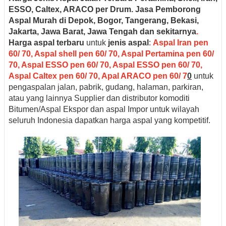
ESSO, Caltex, ARACO per Drum. Jasa Pemborong
Aspal Murah di Depok, Bogor, Tangerang, Bekasi,
Jakarta, Jawa Barat, Jawa Tengah dan sekitarnya
.
H
arga aspal terbaru
untuk
jenis aspal
:
Aspal Iran pen
60/ 70, Aspal shell pen 60/ 70, Aspal Pertamina pen 60/
70, Aspal ESSO pen 60/ 70, Aspal ESSO pen 60/ 70,
Aspal Caltex pen 60/ 70, Apal ARACO pen 60/ 7
0
untuk
pengaspalan jalan, pabrik, gudang, halaman, parkiran,
atau yang lainnya Supplier dan distributor komoditi
Bitumen/Aspal Ekspor dan aspal Impor untuk wilayah
seluruh Indonesia dapatkan harga aspal yang kompetitif.