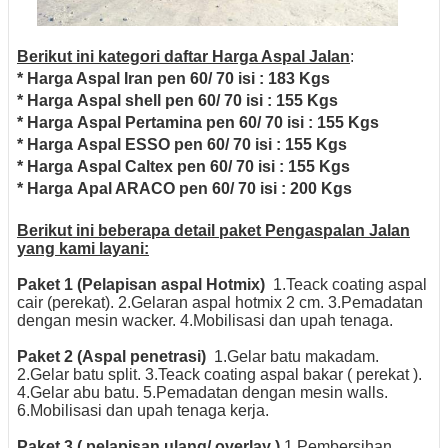
Berikut ini kategori daftar Harga Aspal Jalan
:
* Harga Aspal Iran pen 60/ 70 isi : 183 Kgs
* Harga Aspal shell pen 60/ 70 isi : 155 Kgs
* Harga Aspal Pertamina pen 60/ 70 isi : 155 Kgs
* Harga Aspal ESSO pen 60/ 70 isi : 155 Kgs
* Harga Aspal Caltex pen 60/ 70 isi : 155 Kgs
* Harga Apal ARACO pen 60/ 70 isi : 200 Kgs
Berikut ini beberapa detail paket Pengaspalan Jalan
yang kami layani:
Paket 1 (Pelapisan aspal Hotmix)
1.Teack coating aspal
cair (perekat).
2.Gelaran aspal hotmix 2 cm.
3.Pemadatan
dengan mesin wacker.
4.Mobilisasi dan upah tenaga.
Paket 2 (Aspal penetrasi)
1.Gelar batu makadam.
2.Gelar batu split.
3.Teack coating aspal bakar ( perekat ).
4.Gelar abu batu.
5.Pemadatan dengan mesin walls.
6.Mobilisasi dan upah tenaga kerja.
Paket 3 ( pelapisan ulang/ overlay )
1.Pembersihan