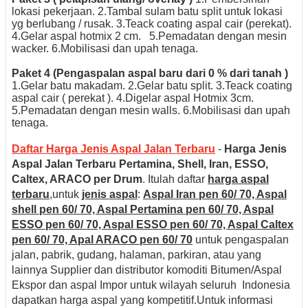
lokasi pekerjaan.
2.Tambal sulam batu split untuk lokasi
yg berlubang / rusak.
3.Teack coating aspal cair (perekat).
4.Gelar aspal hotmix 2 cm.
5.Pemadatan dengan mesin
wacker.
6.Mobilisasi dan upah tenaga.
Paket 4 (Pengaspalan aspal baru dari 0 % dari tanah )
1.Gelar batu makadam.
2.Gelar batu split.
3.Teack coating
aspal cair ( perekat ).
4.Digelar aspal Hotmix 3cm.
5.Pemadatan dengan mesin walls.
6.Mobilisasi dan upah
tenaga.
Daftar Harga Jenis Aspal Jalan Terbaru
-
Harga Jenis
Aspal Jalan Terbaru Pertamina, Shell, Iran, ESSO,
Caltex, ARACO per Drum
. Itulah daftar
harga aspal
terbaru
,untuk
jenis aspal
:
Aspal Iran pen 60/ 70, Aspal
shell pen 60/ 70, Aspal Pertamina pen 60/ 70, Aspal
ESSO pen 60/ 70, Aspal ESSO pen 60/ 70, Aspal Caltex
pen 60/ 70, Apal ARACO pen 60/ 70
untuk pengaspalan
jalan, pabrik, gudang, halaman, parkiran, atau yang
lainnya Supplier dan distributor komoditi Bitumen/Aspal
Ekspor dan aspal Impor untuk wilayah seluruh Indonesia
dapatkan harga aspal yang kompetitif.Untuk informasi